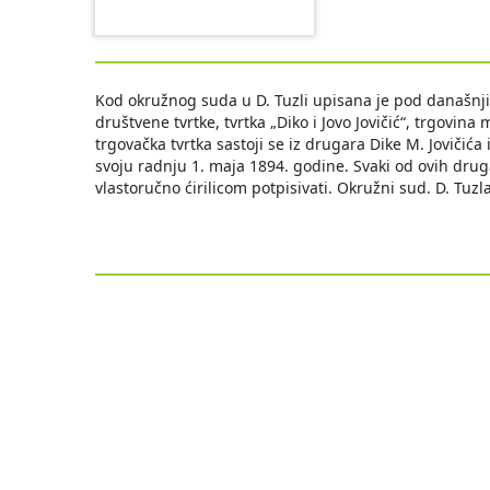
Kod okružnog suda u D. Tuzli upisana je pod današnj
društvene tvrtke, tvrtka „Diko i Jovo Jovičić“, trgovi
trgovačka tvrtka sastoji se iz drugara Dike M. Jovičića i
svoju radnju 1. maja 1894. godine. Svaki od ovih druga
vlastoručno ćirilicom potpisivati. Okružni sud. D. Tuzla