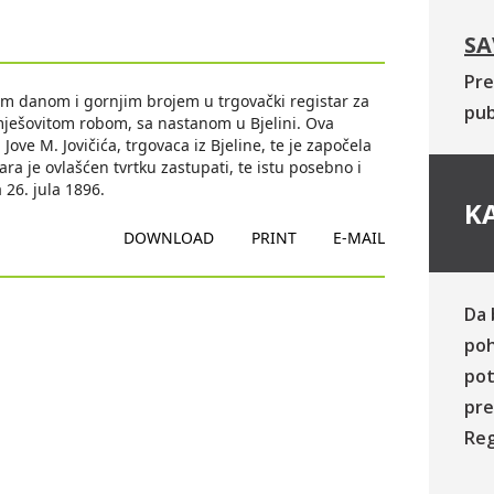
SA
Pre
im danom i gornjim brojem u trgovački registar za
pub
na mješovitom robom, sa nastanom u Bjelini. Ova
 Jove M. Jovičića, trgovaca iz Bjeline, te je započela
ra je ovlašćen tvrtku zastupati, te istu posebno i
 26. jula 1896.
KA
DOWNLOAD
PRINT
E-MAIL
Da 
poh
pot
pre
Reg