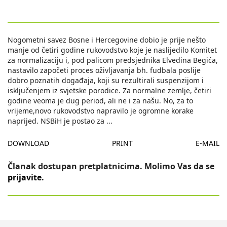
Nogometni savez Bosne i Hercegovine dobio je prije nešto
manje od četiri godine rukovodstvo koje je naslijedilo Komitet
za normalizaciju i, pod palicom predsjednika Elvedina Begića,
nastavilo započeti proces oživljavanja bh. fudbala poslije
dobro poznatih događaja, koji su rezultirali suspenzijom i
isključenjem iz svjetske porodice. Za normalne zemlje, četiri
godine veoma je dug period, ali ne i za našu. No, za to
vrijeme,novo rukovodstvo napravilo je ogromne korake
naprijed. NSBiH je postao za
...
DOWNLOAD
PRINT
E-MAIL
Članak dostupan pretplatnicima. Molimo Vas da se
prijavite
.