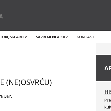
TORIJSKI ARHIV
SAVREMENI ARHIV
KONTAKT
A
SE (NE)OSVRĆU)
HI
VEDEN
Pre
kul