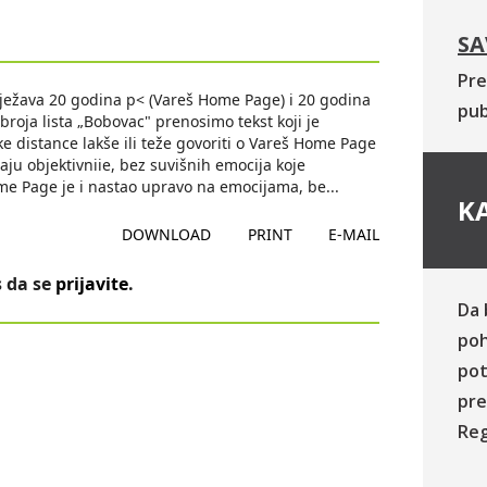
SA
Pre
ježava 20 godina p< (Vareš Home Page) i 20 godina
pub
broja lista „Bobovac" prenosimo tekst koji je
e distance lakše ili teže govoriti o Vareš Home Page
ju objektivniie, bez suvišnih emocija koje
ome Page je i nastao upravo na emocijama, be
...
KA
DOWNLOAD
PRINT
E-MAIL
 da se
prijavite
.
Da 
poh
pot
pre
Reg