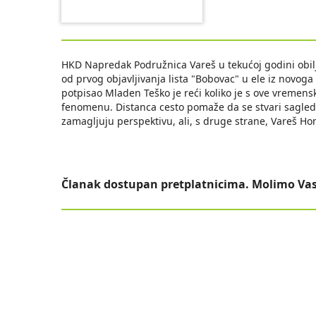
HKD Napredak Podružnica Vareš u tekućoj godini obil
od prvog objavljivanja lista "Bobovac" u ele iz novoga 
potpisao Mladen Teško je reći koliko je s ove vremensk
fenomenu. Distanca cesto pomaže da se stvari sagleda
zamagljuju perspektivu, ali, s druge strane, Vareš H
Članak dostupan pretplatnicima. Molimo Vas