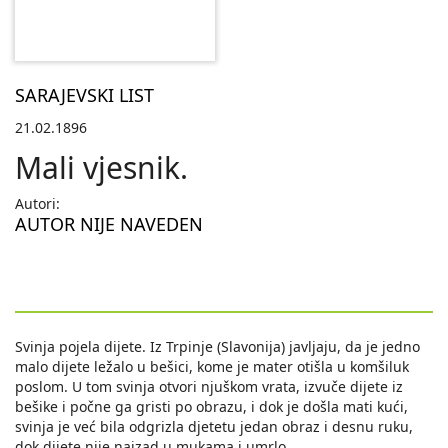
SARAJEVSKI LIST
21.02.1896
Mali vjesnik.
Autori:
AUTOR NIJE NAVEDEN
Svinja pojela dijete. Iz Trpinje (Slavonija) javljaju, da je jedno
malo dijete ležalo u bešici, kome je mater otišla u komšiluk
poslom. U tom svinja otvori njuškom vrata, izvuče dijete iz
bešike i počne ga gristi po obrazu, i dok je došla mati kući,
svinja je već bila odgrizla djetetu jedan obraz i desnu ruku,
dok dijete nije najzad u mukama i umrlo.