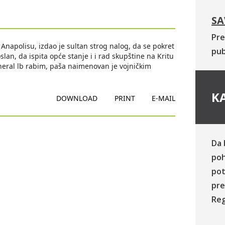
SA
Pre
Anapolisu, izdao je sultan strog nalog, da se pokret
pub
n, da ispita opće stanje i i rad skupštine na Kritu
eneral lb rabim, paša naimenovan je vojničkim
KA
DOWNLOAD
PRINT
E-MAIL
Da 
poh
pot
pre
Reg