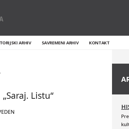
TORIJSKI ARHIV
SAVREMENI ARHIV
KONTAKT
T
A
„Saraj. Listu“
HI
VEDEN
Pre
kul