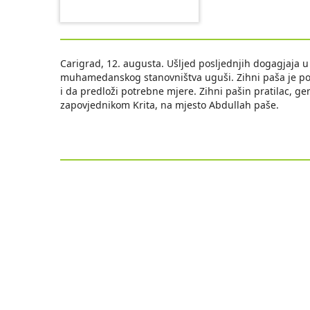
Carigrad, 12. augusta. Ušljed posljednjih dogagjaja u 
muhamedanskog stanovništva uguši. Zihni paša je posla
i da predloži potrebne mjere. Zihni pašin pratilac, g
zapovjednikom Krita, na mjesto Abdullah paše.