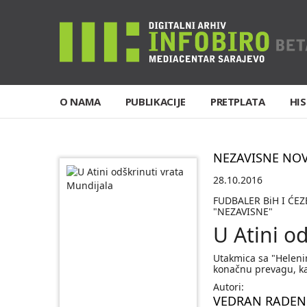
O NAMA
PUBLIKACIJE
PRETPLATA
HIS
NEZAVISNE NO
28.10.2016
FUDBALER BiH I ĆE
"NEZAVISNE"
U Atini o
Utakmica sa "Heleni
konačnu prevagu, k
Autori:
VEDRAN RADEN