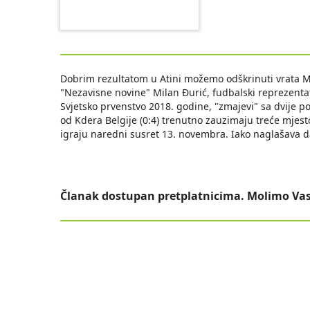
Dobrim rezultatom u Atini možemo odškrinuti vrata Mu
"Nezavisne novine" Milan Đurić, fudbalski reprezentati
Svjetsko prvenstvo 2018. godine, "zmajevi" sa dvije p
od Kdera Belgije (0:4) trenutno zauzimaju treće mjest
igraju naredni susret 13. novembra. Iako naglašava d
Članak dostupan pretplatnicima. Molimo Vas