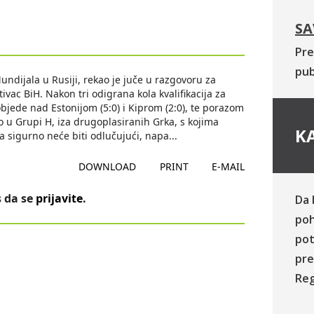
SA
Pre
pub
ndijala u Rusiji, rekao je juče u razgovoru za
vac BiH. Nakon tri odigrana kola kvalifikacija za
objede nad Estonijom (5:0) i Kiprom (2:0), te porazom
o u Grupi H, iza drugoplasiranih Grka, s kojima
KA
a sigurno neće biti odlučujući, napa
...
DOWNLOAD
PRINT
E-MAIL
 da se
prijavite
.
Da 
poh
pot
pre
Reg