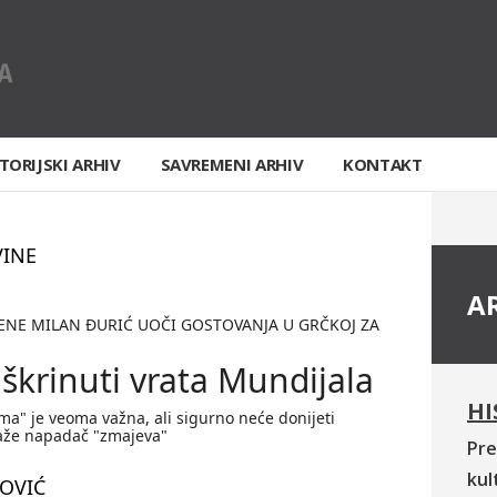
TORIJSKI ARHIV
SAVREMENI ARHIV
KONTAKT
VINE
A
ZENE MILAN ĐURIĆ UOČI GOSTOVANJA U GRČKOJ ZA
dškrinuti vrata Mundijala
HI
ma" je veoma važna, ali sigurno neće donijeti
aže napadač "zmajeva"
Pre
kul
OVIĆ