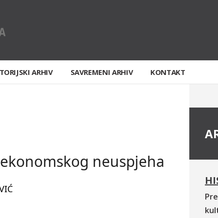
TORIJSKI ARHIV
SAVREMENI ARHIV
KONTAKT
A
. ekonomskog neuspjeha
HI
VIĆ
Pre
kul