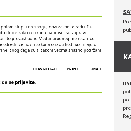
SA
Pre
 potom stupili na snagu, novi zakoni o radu. I u
pub
 odrednice zakona o radu napravili su zapravo
ice i to prevashodno Međunarodnog monetarnog
je odrednice novih zakona o radu kod nas imaju u
rine, zbog čega su ti zakoni veoma snažno podržani
KA
DOWNLOAD
PRINT
E-MAIL
 da se
prijavite
.
Da 
poh
pot
pre
Reg