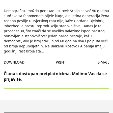
Demografi su možda ponekad i surovi: Srbija se već 50 godina
suočava sa fenomenom bijele kuge, a nijedna generacija žena
rođena poslije II svjetskog rata nije, kaže Gordana Bjelobrk,
“obezbedila prostu reprodukciju stanovništva. Danas je taj
procenat 30, što znači da se uveliko nalazimo ispod prostog
obnavljanja stanovništva”.Jedan narod nestaje, kažu
demografi, ako je broj starijih od 60 godina dva i po puta veći
od broja nepunoljetnih. Na Balkanu Kosovo i Albanija imaju
godišnji rast broja sta
...
DOWNLOAD
PRINT
E-MAIL
Članak dostupan pretplatnicima. Molimo Vas da se
prijavite
.