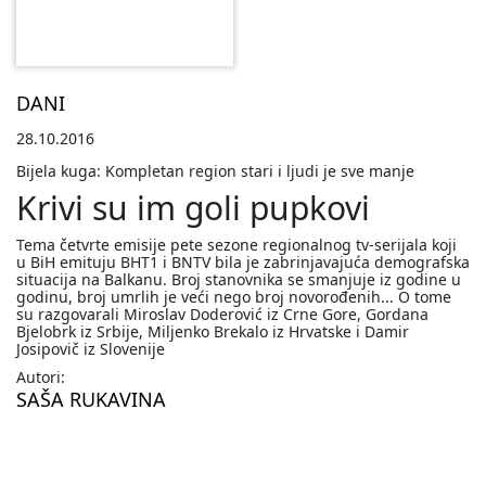
DANI
28.10.2016
Bijela kuga: Kompletan region stari i ljudi je sve manje
Krivi su im goli pupkovi
Tema četvrte emisije pete sezone regionalnog tv-serijala koji
u BiH emituju BHT1 i BNTV bila je zabrinjavajuća demografska
situacija na Balkanu. Broj stanovnika se smanjuje iz godine u
godinu, broj umrlih je veći nego broj novorođenih... O tome
su razgovarali Miroslav Doderović iz Crne Gore, Gordana
Bjelobrk iz Srbije, Miljenko Brekalo iz Hrvatske i Damir
Josipovič iz Slovenije
Autori:
SAŠA RUKAVINA