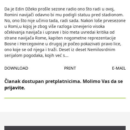
Da je Edin Džeko prošle sezone radio ono što radi u ovoj,
Romini navijači odavno bi mu podigli statuu pred stadionom.
No, ono što nije učinio tada, radi sada. Nakon loše prvesezone
u Romi,u kojoj je zbog više razloga iznevjerio visoka
očekivanja navijača i uprave i bio meta uvredai kritika od
strane navijača Rome, kapiten nogometne reprezentacije
Bosne i Hercegovine u drugoj je počeo pokazivati pravo lice,
ono koje se od njega i traži. Deset iz deset Nemilosrdnim
serijalom pogodaka, kojih već s
...
DOWNLOAD
PRINT
E-MAIL
Članak dostupan pretplatnicima. Molimo Vas da se
prijavite
.