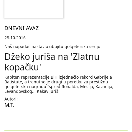
DNEVNI AVAZ
28.10.2016
Naš napadač nastavio ubojitu golgetersku seriju
Džeko juriša na 'Zlatnu
kopačku'
Kapiten reprezentacije BiH izjednačio rekord Gabrijela
Batistute, a trenutno je drugi u poretku za prestižnu
golgetersku nagradu Ispred Ronalda, Mesija, Kavanija,
Levandovskog... Kakav juriš!
Autori:
M.T.