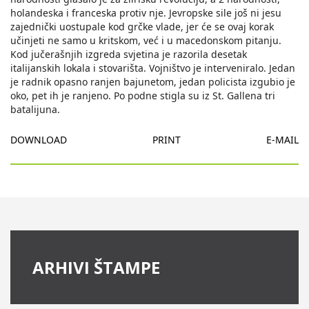
holandeska i franceska protiv nje. Jevropske sile još ni jesu
zajednički uostupale kod grčke vlade, jer će se ovaj korak
učinjeti ne samo u kritskom, već i u macedonskom pitanju.
Kod jučerašnjih izgreda svjetina je razorila desetak
italijanskih lokala i stovarišta. Vojništvo je interveniralo. Jedan
je radnik opasno ranjen bajunetom, jedan policista izgubio je
oko, pet ih je ranjeno. Po podne stigla su iz St. Gallena tri
batalijuna.
DOWNLOAD
PRINT
E-MAIL
ARHIVI ŠTAMPE