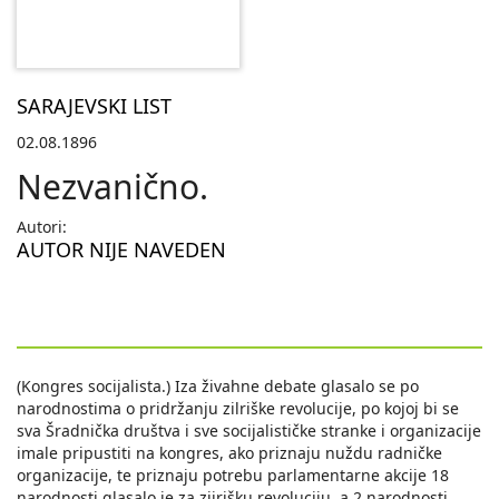
SARAJEVSKI LIST
02.08.1896
Nezvanično.
Autori:
AUTOR NIJE NAVEDEN
(Kongres socijalista.) Iza živahne debate glasalo se po
narodnostima o pridržanju zilriške revolucije, po kojoj bi se
sva Šradnička društva i sve socijalističke stranke i organizacije
imale pripustiti na kongres, ako priznaju nuždu radničke
organizacije, te priznaju potrebu parlamentarne akcije 18
narodnosti glasalo je za ziirišku revoluciju, a 2 narodnosti,