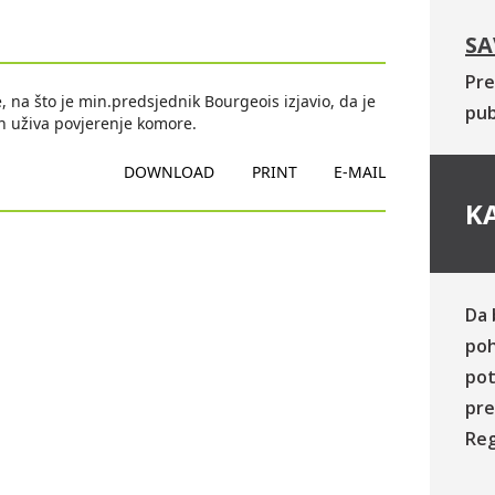
SA
Pre
, na što je min.predsjednik Bourgeois izjavio, da je
pub
n uživa povjerenje komore.
DOWNLOAD
PRINT
E-MAIL
KA
Da 
poh
pot
pre
Reg