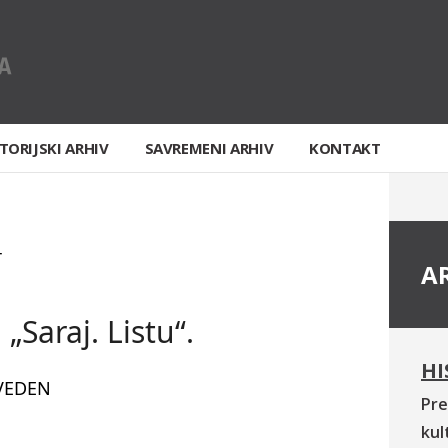
TORIJSKI ARHIV
SAVREMENI ARHIV
KONTAKT
T
A
„Saraj. Listu“.
HI
VEDEN
Pre
kul