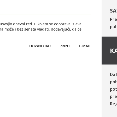
SA
Pre
 usvojio dnevni red. u kojem se odobrava izjava
pub
na može i bez senata vladati, dodavajući, da će
DOWNLOAD
PRINT
E-MAIL
KA
Da 
poh
pot
pre
Reg