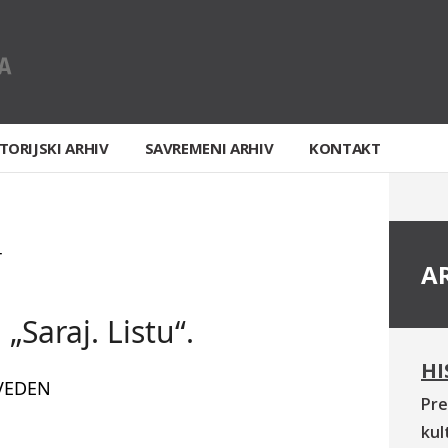
TORIJSKI ARHIV
SAVREMENI ARHIV
KONTAKT
T
A
„Saraj. Listu“.
HI
VEDEN
Pre
kul