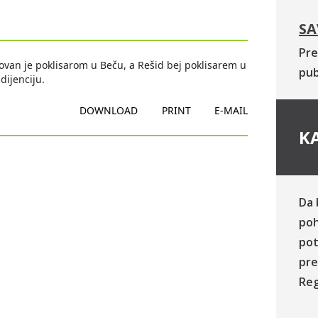
SA
Pre
an je poklisarom u Beču, a Rešid bej poklisarem u
pub
dijenciju.
DOWNLOAD
PRINT
E-MAIL
KA
Da 
poh
pot
pre
Reg