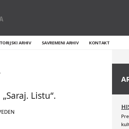
TORIJSKI ARHIV
SAVREMENI ARHIV
KONTAKT
T
A
„Saraj. Listu“.
HI
VEDEN
Pre
kul