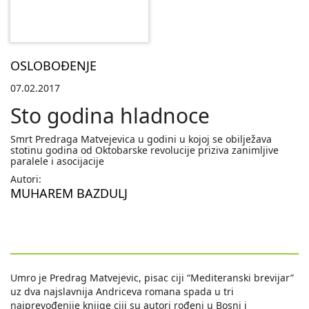
OSLOBOĐENJE
07.02.2017
Sto godina hladnoce
Smrt Predraga Matvejevica u godini u kojoj se obilježava
stotinu godina od Oktobarske revolucije priziva zanimljive
paralele i asocijacije
Autori:
MUHAREM BAZDULJ
Umro je Predrag Matvejevic, pisac ciji “Mediteranski brevijar”
uz dva najslavnija Andriceva romana spada u tri
najprevođenije knjige ciji su autori rođeni u Bosni i