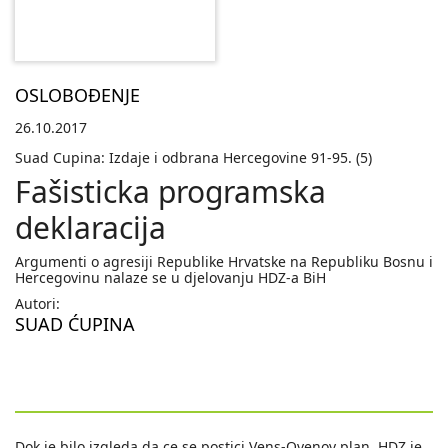
OSLOBOĐENJE
26.10.2017
Suad Cupina: Izdaje i odbrana Hercegovine 91-95. (5)
Fašisticka programska
deklaracija
Argumenti o agresiji Republike Hrvatske na Republiku Bosnu i
Hercegovinu nalaze se u djelovanju HDZ-a BiH
Autori:
SUAD ĆUPINA
Dok je bilo izgleda da ce se postici Vens-Ovenov plan, HDZ je