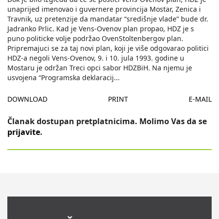
unaprijed imenovao i guvernere provincija Mostar, Zenica i
Travnik, uz pretenzije da mandatar “središnje vlade” bude dr.
Jadranko Prlic. Kad je Vens-Ovenov plan propao, HDZ je s
puno politicke volje podržao OvenStoltenbergov plan.
Pripremajuci se za taj novi plan, koji je više odgovarao politici
HDZ-a negoli Vens-Ovenov, 9. i 10. jula 1993. godine u
Mostaru je održan Treci opci sabor HDZBiH. Na njemu je
usvojena “Programska deklaracij
...
DOWNLOAD
PRINT
E-MAIL
Članak dostupan pretplatnicima. Molimo Vas da se
prijavite
.