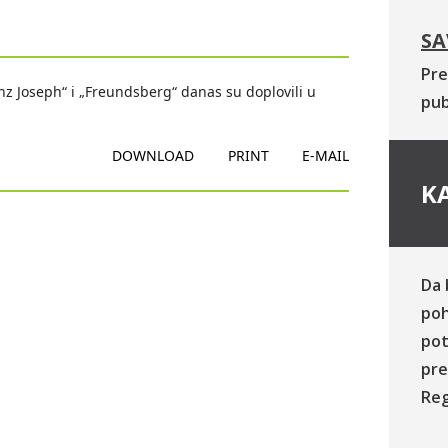
SA
Pre
anz Joseph“ i „Freundsberg“ danas su doplovili u
pub
DOWNLOAD
PRINT
E-MAIL
KA
Da 
poh
pot
pre
Reg