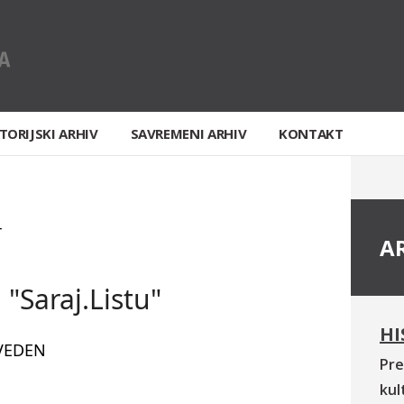
TORIJSKI ARHIV
SAVREMENI ARHIV
KONTAKT
T
A
 "Saraj.Listu"
HI
VEDEN
Pre
kul