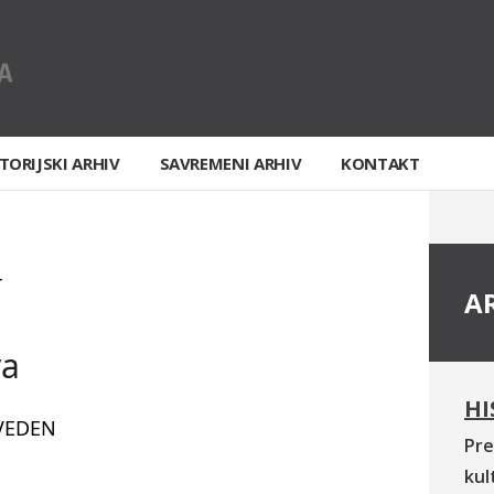
TORIJSKI ARHIV
SAVREMENI ARHIV
KONTAKT
T
A
va
HI
VEDEN
Pre
kul