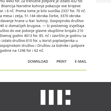
u 4443 for. Za trenutne potpore je izdato 432 for.
e. Bilancija Narodne kuhinje pokazuje ove brojeve:
or. i 6 nč. Prema tome je bilo suviška 2337 for. 70 nč.
a mesa i zelja, 51.144 obroka čorbe, 3370 obroka
izdavanje hrane u Nar. kuhinji. Gospojinsko društvo
 40 iz domaćijeh krugova. — Iz poslovnog izvještaja
uštvo do ove potonje glavne skupštine brojalo 210
tvenoj godini 4013 for. 85. nč i završilo je godinu sa
 izdalo društvo 610 for. u korist poplavljenika u
 Gospojinskom društvu i Društvu za bolnike i potpore
godine na 1246 for i 62 nč.
DOWNLOAD
PRINT
E-MAIL
.