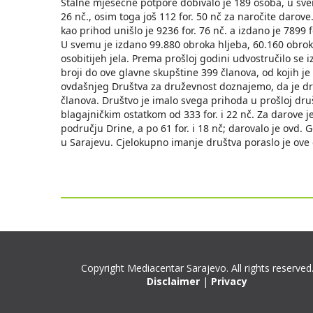
Stalne mjesečne potpore dobivalo je 189 osoba, u svem
26 nč., osim toga još 112 for. 50 nč za naročite darov
kao prihod unišlo je 9236 for. 76 nč. a izdano je 7899 f
U svemu je izdano 99.880 obroka hljeba, 60.160 obrok
osobitijeh jela. Prema prošloj godini udvostručilo se 
broji do ove glavne skupštine 399 članova, od kojih je
ovdašnjeg Društva za druževnost doznajemo, da je dr
članova. Društvo je imalo svega prihoda u prošloj druš
blagajničkim ostatkom od 333 for. i 22 nč. Za darove je
području Drine, a po 61 for. i 18 nč; darovalo je ovd.
u Sarajevu. Cjelokupno imanje društva poraslo je ove 
Copyright Mediacentar Sarajevo. All rights reserved
Disclaimer
|
Privacy