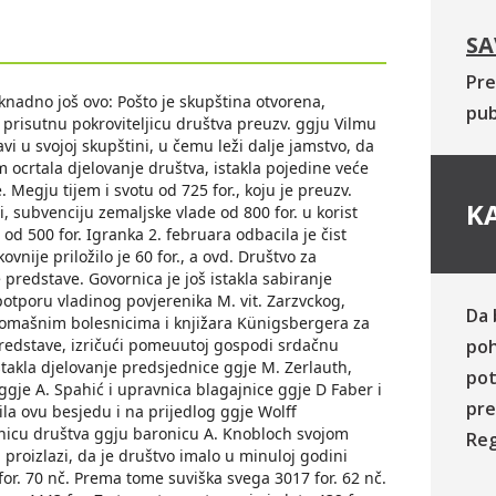
SA
Pre
knadno još ovo: Pošto je skupština otvorena,
pub
 prisutnu pokroviteljicu društva preuzv. ggju Vilmu
avi u svojoj skupštini, u čemu leži dalje jamstvo, da
 ocrtala djelovanje društva, istakla pojedine veće
. Megju tijem i svotu od 725 for., koju je preuzv.
KA
ci, subvenciju zemaljske vlade od 800 for. u korist
 od 500 for. Igranka 2. februara odbacila je čist
ovnije priložilo je 60 for., a ovd. Društvo za
 predstave. Govornica je još istakla sabiranje
potporu vladinog povjerenika M. vit. Zarzvckog,
Da 
siromašnim bolesnicima i knjižara Künigsbergera za
edstave, izričući pomeuutoj gospodi srdačnu
poh
takla djelovanje predsjednice ggje M. Zerlauth,
pot
ggje A. Spahić i upravnica blagajnice ggje D Faber i
pre
la ovu besjedu i na prijedlog ggje Wolff
nicu društva ggju baronicu A. Knobloch svojom
Reg
 proizlazi, da je društvo imalo u minuloj godini
for. 70 nč. Prema tome suviška svega 3017 for. 62 nč.