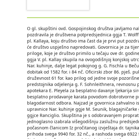
O gl. skupštini ovd. Gospojinskog društva javljamo na
pozdravila je društvena potpredsjednica ggja T. Wolff
pl. Kallaya, koju društvo ima čast da je prvi put pozdr
će društvo uspješno napredovati. Govornica je za tijem
priloge, koje je društvo primilo u tečaju ove dr. godine
ggja V. pl. Kallaу skupila na ovogodišnjoj konjskoj utr
Nar. kuhinje, dalje legat pokojnog g. G. Fischla u Beču
dobitak od 1582 for. i 84 nč. Oficirski zbor 86. pješ. puk
druževnost 61 for. kao prilog od jedne svoje pozorišne
predstojnika odjelenja g. F. Sohnleithnera, revnosnu 
apotekara E. Pleyela za besplatno davanje ljekarija 
besplatno prodavanje karata povodom dobrotvorne pr
blagodarnost odbora. Najzad je govornica zahvalno is
upravnice Nar. kuhinje ggje M. Seunik, blagajničarke 
ggjce Ranciglio. Skupština je s odobravanjem proprati
jednoglasno izabrala višegodišnju zaslužnu predsjed
počasnom članicom Iz pročitanog izvještaja dr. tajnika
prihoda svega 9940 for. 32 nč., a rashoda svega 6922 