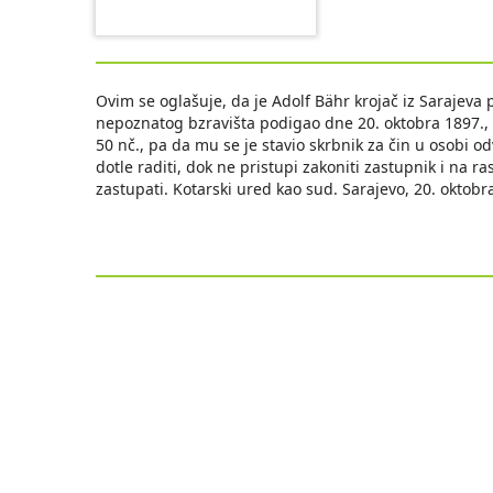
Ovim se oglašuje, da je Adolf Bähr krojač iz Sarajeva p
nepoznatog bzravišta podigao dne 20. oktobra 1897., b
50 nč., pa da mu se je stavio skrbnik za čin u osobi od
dotle raditi, dok ne pristupi zakoniti zastupnik i na 
zastupati. Kotarski ured kao sud. Sarajevo, 20. oktobr