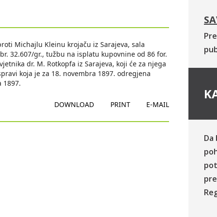
SA
Pre
roti Michajlu Kleinu krojaču iz Sarajeva, sala
pub
r. 32.607/gr., tužbu na isplatu kupovnine od 86 for.
vjetnika dr. M. Rotkopfa iz Sarajeva, koji će za njega
raspravi koja je za 18. novembra 1897. odregjena
a 1897.
KA
DOWNLOAD
PRINT
E-MAIL
Da 
poh
pot
pre
Reg