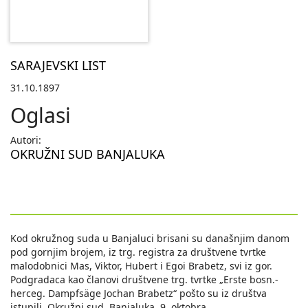
SARAJEVSKI LIST
31.10.1897
Oglasi
Autori:
OKRUŽNI SUD BANJALUKA
Kod okružnog suda u Banjaluci brisani su današnjim danom
pod gornjim brojem, iz trg. registra za društvene tvrtke
malodobnici Mas, Viktor, Hubert i Egoi Brabetz, svi iz gor.
Podgradaca kao članovi društvene trg. tvrtke „Erste bosn.-
herceg. Dampfsäge Jochan Brabetz“ pošto su iz društva
istupili. Okružni sud. Banjaluka, 9. oktobra.