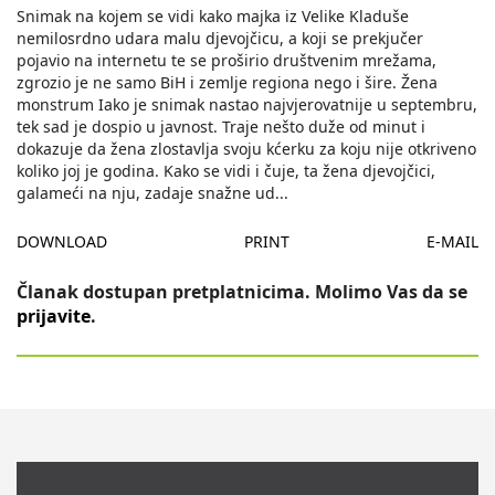
Snimak na kojem se vidi kako majka iz Velike Kladuše
nemilosrdno udara malu djevojčicu, a koji se prekjučer
pojavio na internetu te se proširio društvenim mrežama,
zgrozio je ne samo BiH i zemlje regiona nego i šire. Žena
monstrum Iako je snimak nastao najvjerovatnije u septembru,
tek sad je dospio u javnost. Traje nešto duže od minut i
dokazuje da žena zlostavlja svoju kćerku za koju nije otkriveno
koliko joj je godina. Kako se vidi i čuje, ta žena djevojčici,
galameći na nju, zadaje snažne ud
...
DOWNLOAD
PRINT
E-MAIL
Članak dostupan pretplatnicima. Molimo Vas da se
prijavite
.