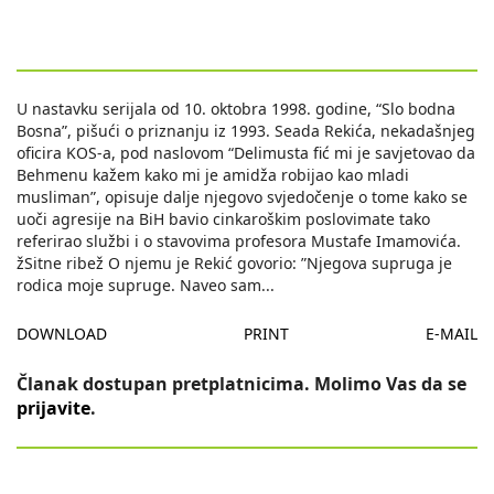
U nastavku serijala od 10. oktobra 1998. godine, “Slo bodna
Bosna”, pišući o priznanju iz 1993. Seada Rekića, nekadašnjeg
oficira KOS-a, pod naslovom “Delimusta fić mi je savjetovao da
Behmenu kažem kako mi je amidža robijao kao mladi
musliman”, opisuje dalje njegovo svjedočenje o tome kako se
uoči agresije na BiH bavio cinkaroškim poslovimate tako
referirao službi i o stavovima profesora Mustafe Imamovića.
žSitne ribež O njemu je Rekić govorio: ”Njegova supruga je
rodica moje supruge. Naveo sam
...
DOWNLOAD
PRINT
E-MAIL
Članak dostupan pretplatnicima. Molimo Vas da se
prijavite
.