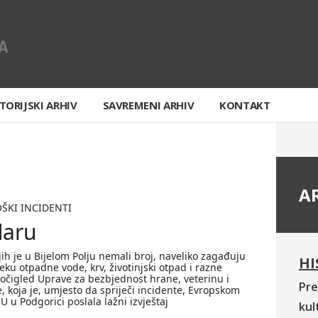
TORIJSKI ARHIV
SAVREMENI ARHIV
KONTAKT
A
OŠKI INCIDENTI
daru
ih je u Bijelom Polju nemali broj, naveliko zagađuju
HI
jeku otpadne vode, krv, životinjski otpad i razne
aočigled Uprave za bezbjednost hrane, veterinu i
Pre
e, koja je, umjesto da spriječi incidente, Evropskom
EU u Podgorici poslala lažni izvještaj
kul