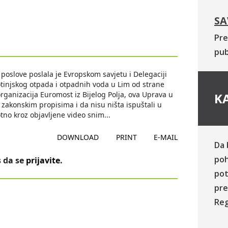
SA
Pre
pub
 poslove poslala je Evropskom savjetu i Delegaciji
otinjskog otpada i otpadnih voda u Lim od strane
rganizacija Euromost iz Bijelog Polja, ova Uprava u
KA
zakonskim propisima i da nisu ništa ispuštali u
otno kroz objavljene video snim
...
DOWNLOAD
PRINT
E-MAIL
Da 
poh
 da se
prijavite
.
pot
pre
Reg