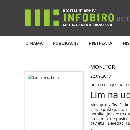
O NAMA
PUBLIKACIJE
PRETPLATA
HIS
MONITOR
22.09.2017
BIJELO POLJE: EKOL
Lim na u
Mesoprerađivači, koj
Lim, ispuštajući u ri
hemikalije, sve to n
fitosanitarne poslov
savjetu i Delegaciji 