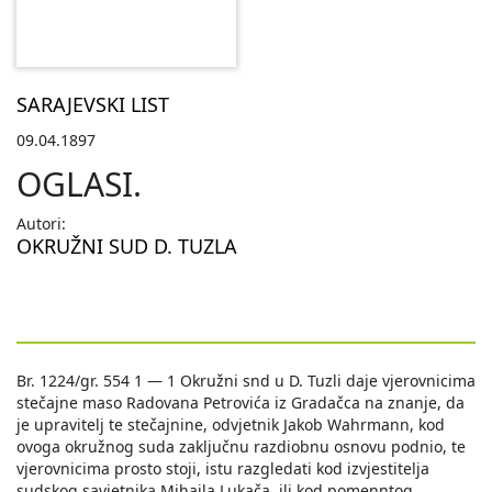
SARAJEVSKI LIST
09.04.1897
OGLASI.
Autori:
OKRUŽNI SUD D. TUZLA
Br. 1224/gr. 554 1 — 1 Okružni snd u D. Tuzli daje vjerovnicima
stečajne maso Radovana Petrovića iz Gradačca na znanje, da
je upravitelj te stečajnine, odvjetnik Jakob Wahrmann, kod
ovoga okružnog suda zaključnu razdiobnu osnovu podnio, te
vjerovnicima prosto stoji, istu razgledati kod izvjestitelja
sudskog savjetnika Mihajla Lukača, ili kod pomenntog