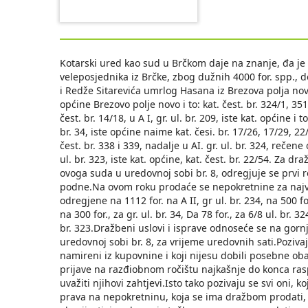
Kotarski ured kao sud u Brčkom daje na znanje, đa je
veleposjednika iz Brčke, zbog dužnih 4000 for. spp., 
i Redže Sitarevića umrlog Hasana iz Brezova polja novog
općine Brezovo polje novo i to: kat. čest. br. 324/1, 351, 
čest. br. 14/18, u A I, gr. ul. br. 209, iste kat. općine i t
br. 34, iste općine naime kat. česi. br. 17/26, 17/29, 22/5
čest. br. 338 i 339, nadalje u AI. gr. ul. br. 324, rečene
ul. br. 323, iste kat. općine, kat. čest. br. 22/54. Za 
ovoga suda u uredovnoj sobi br. 8, odregjuje se prvi 
podne.Na ovom roku prodaće se nepokretnine za najvi
odregjene na 1112 for. nа A II, gr ul. br. 234, na 500 for
na 300 for., za gr. ul. br. 34, Da 78 for., za 6/8 ul. br. 324
br. 323.Dražbeni uslovi i isprave odnoseće se na gor
uredovnoj sobi br. 8, za vrijeme uredovnih sati.Poziva
namireni iz kupovnine i koji nijesu dobili posebne oba
prijave na razđiobnom ročištu najkašnje do konca ras
uvažiti njihovi zahtjevi.Isto tako pozivaju se svi oni, 
prava na nepokretninu, koja se ima dražbom prodati, 