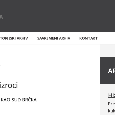
TORIJSKI ARHIV
SAVREMENI ARHIV
KONTAKT
T
A
izroci
HI
 KAO SUD BRČKA
Pre
kul