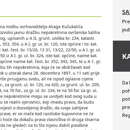
SA
Pre
 na molbu ovrhovoditelja Aliage Kučukalića
pub
dozvolio javnu dražbu nepokretnina ovršenika Saliha
, upisanih u A II, grunt. uloška br. 234, katastr.
353, 354, u A I, gr. ul. br. 120, iste općine i to: kat.
o: kat. čest. br. 13/20, 13 31, 13/22, 22/50, u A I. gr. ul.
KA
0 iz A I. gr. ul. br. 324, iste kat. općine, naime kat.
 općine naime kat. čest. br. 352, 343, 345, te u A 1. gr.
dražbu tih nepokretnina, koja će se obdržavati kod
rok u utorak dana 28. decembra 1897. u 11 sati prije
še prrugjenu svotu, ali ne ispod oglasne cijene
Da 
., za grunt. ul. br. 120, na 420, za grunt. ul. br. 209,
, na 70 for., za gr. ul. br. 234, te na 50 for. za gr. ul.
poh
nje nepokretnine mogu se uvidjeti kod ovog suda u
pot
ju se realni vjerovnici, koji imadu pravo, da budu
pre
vijesti o dozvoljenoj dražbi, da svoje zahtjeve
prave, er se inače kod razdiobe kupovnine ne će
Reg
koji hoće da dokažu prava vlasništva ili druga stvarna
da ne gledeći na to što nijesu dobili posebne