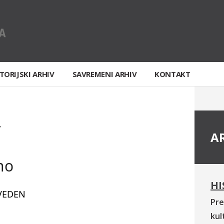
TORIJSKI ARHIV
SAVREMENI ARHIV
KONTAKT
T
A
no
HI
VEDEN
Pre
kul