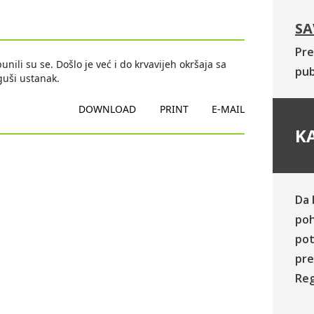
SA
Pre
nili su se. Došlo je već i do krvavijeh okršaja sa
pub
guši ustanak.
DOWNLOAD
PRINT
E-MAIL
KA
Da 
poh
pot
pre
Reg