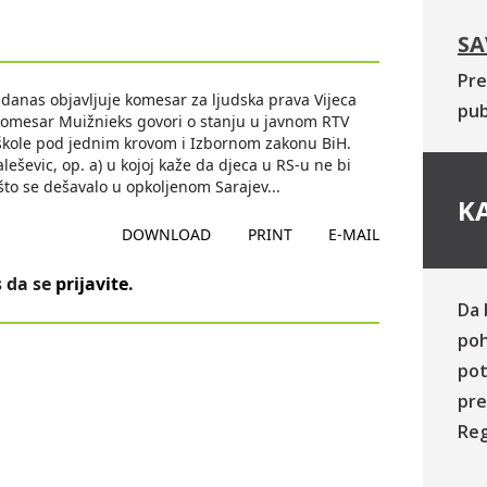
SA
Pre
i danas objavljuje komesar za ljudska prava Vijeca
pub
komesar Muižnieks govori o stanju u javnom RTV
 škole pod jednim krovom i Izbornom zakonu BiH.
eševic, op. a) u kojoj kaže da djeca u RS-u ne bi
me što se dešavalo u opkoljenom Sarajev
...
KA
DOWNLOAD
PRINT
E-MAIL
 da se
prijavite
.
Da 
poh
pot
pre
Reg