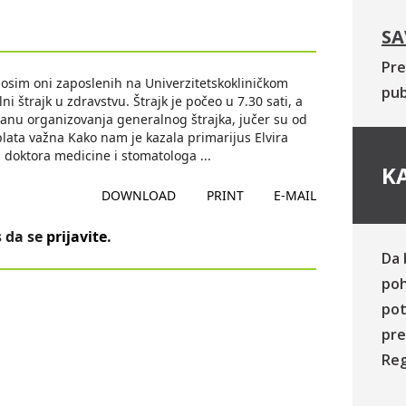
SA
Pre
 osim oni zaposlenih na Univerzitetskokliničkom
pub
i štrajk u zdravstvu. Štrajk je počeo u 7.30 sati, a
ranu organizovanja generalnog štrajka, jučer su od
plata važna Kako nam je kazala primarijus Elvira
a doktora medicine i stomatologa
...
KA
DOWNLOAD
PRINT
E-MAIL
 da se
prijavite
.
Da 
poh
pot
pre
Reg