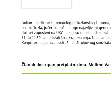
Doktori medicine i stomatologije Tuzlanskog kantona,
centru Tuzla, jučer su počeli dugo najavljivani generaln
doktori zaposleni na UKC-u, koji su dobili sudsku zab
11 do 11.30 sati održali štrajk upozorenja. Nije samo 
Konjić, predsjednica podružnice Strukovnog sindikat
Članak dostupan pretplatnicima. Molimo Vas