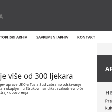
TORIJSKI ARHIV
SAVREMENI ARHIV
KONTAKT
A
e više od 300 ljekara
htjev uprave UKC-a Tuzla Sud zabranio održavanje
ekari okupljeni u Strukovni sindikat svakodnevno će
HI
štrajk upozorenja
Pre
kul