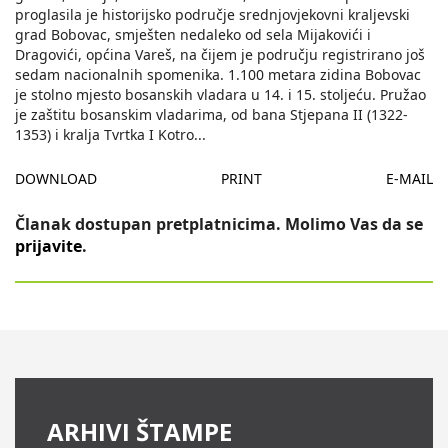
proglasila je historijsko područje srednjovjekovni kraljevski
grad Bobovac, smješten nedaleko od sela Mijakovići i
Dragovići, općina Vareš, na čijem je području registrirano još
sedam nacionalnih spomenika. 1.100 metara zidina Bobovac
je stolno mjesto bosanskih vladara u 14. i 15. stoljeću. Pružao
je zaštitu bosanskim vladarima, od bana Stjepana II (1322-
1353) i kralja Tvrtka I Kotro
...
DOWNLOAD
PRINT
E-MAIL
Članak dostupan pretplatnicima. Molimo Vas da se
prijavite
.
ARHIVI ŠTAMPE