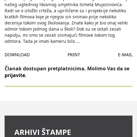
našeg uglednog likovnog umjetnika Ismeta Mujezinovića.
Radi se o izložbi crteža, a upriličene su i projekcije nekoliko
kratkih filmova koje je njegov sin snimao prije nekoliko
decenija tokom svog školovanja. Znate kako je bio onaj veliki
odmor tokom jednog dana u školi? Dok su se ostali zezali
napolju, mi smo se zezali snimajući filmove tokom tog
odmora. Tada je imati kameru bilo
...
DOWNLOAD
PRINT
E-MAIL
Članak dostupan pretplatnicima. Molimo Vas da se
prijavite
.
ARHIVI ŠTAMPE