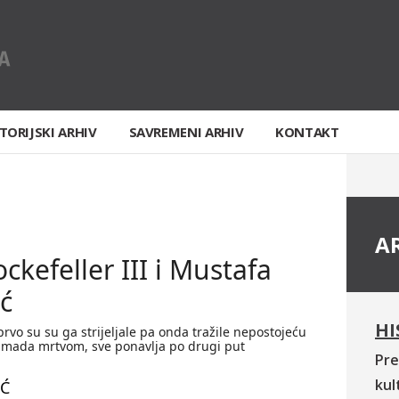
TORIJSKI ARHIV
SAVREMENI ARHIV
KONTAKT
A
ckefeller III i Mustafa
ć
HI
prvo su su ga strijeljale pa onda tražile nepostojeću
, mada mrtvom, sve ponavlja po drugi put
Pre
kul
IĆ