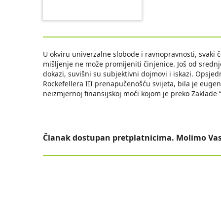
U okviru univerzalne slobode i ravnopravnosti, svaki čo
mišljenje ne može promijeniti činjenice. Još od srednje
dokazi, suvišni su subjektivni dojmovi i iskazi. Opsjed
Rockefellera III prenapučenošću svijeta, bila je euge
neizmjernoj finansijskoj moći kojom je preko Zaklade 
Članak dostupan pretplatnicima. Molimo Vas