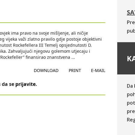
SA
Pre
pub
vjek ima pravo na svoje mišljenje, ali ničije
g vijeka važi zlatno pravilo gdje postoje objektivni
nutost Rockefellera III Temelj opsjednutosti D.
nika. Zahvaljujući njegovu golemom utjecaju i
KA
“Rockefeller” finansirao znanstvena
...
DOWNLOAD
PRINT
E-MAIL
 da se
prijavite
.
Da 
poh
pot
pre
Reg