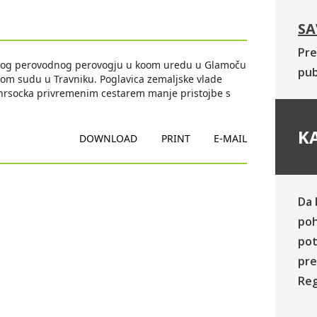
SA
Pre
enog perovodnog perovogju u koom uredu u Glamoču
pub
om sudu u Travniku. Poglavica zemaljske vlade
hrsocka privremenim cestarem manje pristojbe s
KA
DOWNLOAD
PRINT
E-MAIL
Da 
poh
pot
pre
Reg