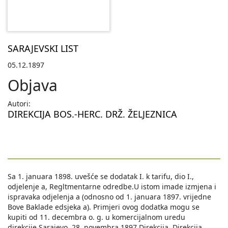
SARAJEVSKI LIST
05.12.1897
Objava
Autori:
DIREKCIJA BOS.-HERC. DRŽ. ŽELJEZNICA
Sa 1. januara 1898. uvešće se dodatak I. k tarifu, dio I.,
odjelenje a, Regltmentarne odredbe.U istom imade izmjena i
ispravaka odjelenja a (odnosno od 1. januara 1897. vrijedne
Bove Baklade edsjeka a). Primjeri ovog dodatka mogu se
kupiti od 11. decembra o. g. u komercijalnom uredu
direkcije.Sarajevo, 28. novembra 1897.Direkcija. Direkcija