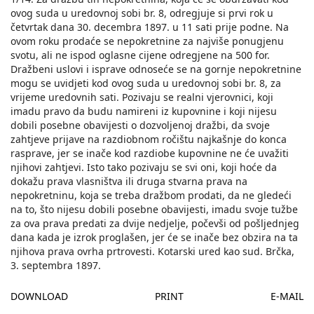
ovog suda u uredovnoj sobi br. 8, odregjuje si prvi rok u
četvrtak dana 30. decembra 1897. u 11 sati prije podne. Na
ovom roku prodaće se nepokretnine za najviše ponugjenu
svotu, ali ne ispod oglasne cijene odregjene na 500 for.
Dražbeni uslovi i isprave odnoseće se na gornje nepokretnine
mogu se uvidjeti kod ovog suda u uredovnoj sobi br. 8, za
vrijeme uredovnih sati. Pozivaju se realni vjerovnici, koji
imadu pravo da budu namireni iz kupovnine i koji nijesu
dobili posebne obavijesti o dozvoljenoj dražbi, da svoje
zahtjeve prijave na razdiobnom ročištu najkašnje do konca
rasprave, jer se inače kod razdiobe kupovnine ne će uvažiti
njihovi zahtjevi. Isto tako pozivaju se svi oni, koji hoće da
dokažu prava vlasništva ili druga stvarna prava na
nepokretninu, koja se treba dražbom prodati, da ne gledeći
na to, što nijesu dobili posebne obavijesti, imadu svoje tužbe
za ova prava predati za dvije nedjelje, počevši od pošljednjeg
dana kada je izrok proglašen, jer će se inače bez obzira na ta
njihova prava ovrha prtrovesti. Kotarski ured kao sud. Brčka,
3. septembra 1897.
DOWNLOAD
PRINT
E-MAIL