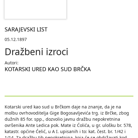
SARAJEVSKI LIST
05.12.1897
Dražbeni izroci
Autori:
KOTARSKI URED KAO SUD BRČKA
Kotarski ured kao sud u Brčkom daje na znanje, da je na
molbu ovrhovoditelja Gige Bogosavljevića trg. iz Brčke, zbog
dužnih 85 for. spp., dozvolio javnu dražbu nepokretnina
ovršenika Ante Ledica pok. Mate iz Ćolića, u gr. ulošku br. 578,
katastr. općine Ćelić, u A I. upisanih i to: kat. čest. br. 1/42 i
1/14. Za dražbu tih nepokretnina, koja će se obdržavati kod