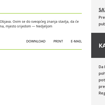
SA
Pre
 Objava. Ovim se do sveopćeg znanja stavlja, da će
pub
lina, mjesto srijedom — Nedjeljom
DOWNLOAD
PRINT
E-MAIL
KA
Da 
poh
pot
pre
Reg