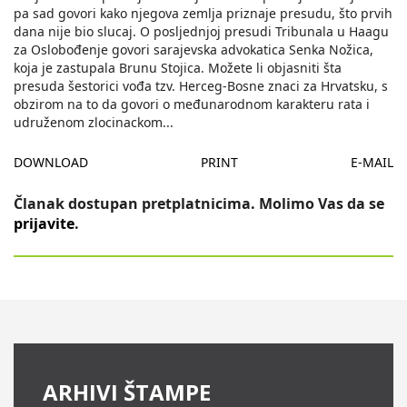
pa sad govori kako njegova zemlja priznaje presudu, što prvih
dana nije bio slucaj. O posljednjoj presudi Tribunala u Haagu
za Oslobođenje govori sarajevska advokatica Senka Nožica,
koja je zastupala Brunu Stojica. Možete li objasniti šta
presuda šestorici vođa tzv. Herceg-Bosne znaci za Hrvatsku, s
obzirom na to da govori o međunarodnom karakteru rata i
udruženom zlocinackom
...
DOWNLOAD
PRINT
E-MAIL
Članak dostupan pretplatnicima. Molimo Vas da se
prijavite
.
ARHIVI ŠTAMPE