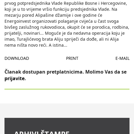
prvog potpredsjednika Vlade Republike Bosne i Hercegovine,
koji je u to vrijeme vršio funkciju predsjednika Vlade. Na
mezarju pored Alipašine džamije i ove godine će
Energoinvest organizovati polaganje cvijeća u čast svoga
bivšeg zaslužnog rukovodioca, okupit će se porodica, rodbina,
prijatelji, novinari... Moguće je da nedavna operacija koju je
imao, Turajlićevog brata Aliju spriječi da dođe, ali ni Alija
nema ništa novo reći. A istina
...
DOWNLOAD
PRINT
E-MAIL
Članak dostupan pretplatnicima. Molimo Vas da se
prijavite
.
ARHIVI ŠTAMPE