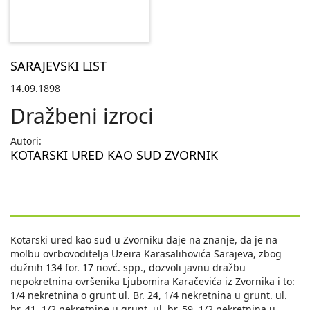
SARAJEVSKI LIST
14.09.1898
Dražbeni izroci
Autori:
KOTARSKI URED KAO SUD ZVORNIK
Kotarski ured kao sud u Zvorniku daje na znanje, da je na
molbu ovrbovoditelja Uzeira Karasalihovića Sarajeva, zbog
dužnih 134 for. 17 novć. spp., dozvoli javnu dražbu
nepokretnina ovršenika Ljubomira Karačevića iz Zvornika i to:
1/4 nekretnina o grunt ul. Br. 24, 1/4 nekretnina u grunt. ul.
br. 41, 1/2 nekretnine u grunt. ul. br. 59, 1/2 nekretnina u