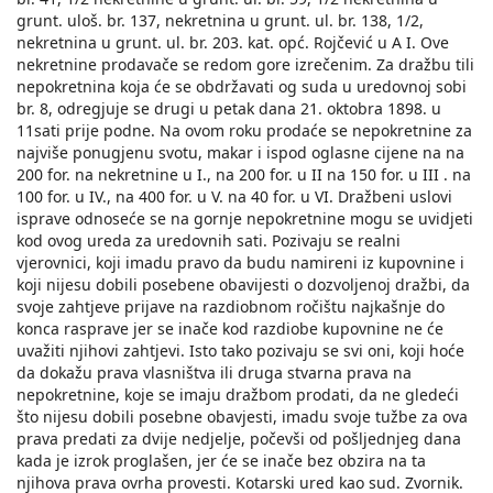
grunt. uloš. br. 137, nekretnina u grunt. ul. br. 138, 1/2,
nekretnina u grunt. ul. br. 203. kat. opć. Rojčević u A I. Ove
nekretnine prodavače se redom gore izrečenim. Za dražbu tili
nepokretnina koja će se obdržavati og suda u uredovnoj sobi
br. 8, odregjuje se drugi u petak dana 21. oktobra 1898. u
11sati prije podne. Na ovom roku prodaće se nepokretnine za
najviše ponugjenu svotu, makar i ispod oglasne cijene na na
200 for. na nekretnine u I., na 200 for. u II na 150 for. u III . na
100 for. u IV., na 400 for. u V. na 40 for. u VI. Dražbeni uslovi
isprave odnoseće se na gornje nepokretnine mogu se uvidjeti
kod ovog ureda za uredovnih sati. Pozivaju se realni
vjerovnici, koji imadu pravo da budu namireni iz kupovnine i
koji nijesu dobili posebene obavijesti o dozvoljenoj dražbi, da
svoje zahtjeve рrijave na razdiobnom ročištu najkašnje do
konca rasprave jer se inače kod razdiobe kupovnine ne će
uvažiti njihovi zahtjevi. Isto tako pozivaju se svi oni, koji hoće
da dokažu prava vlasništva ili druga stvarna prava na
nepokretnine, koje se imaju dražbom prodati, da ne gledeći
što nijesu dobili posebne obavjesti, imadu svoje tužbe za ova
prava predati za dvije nedjelje, počevši od pošljednjeg dana
kada je izrok proglašen, jer će se inače bez obzira na ta
njihova prava ovrha provesti. Kotarski ured kao sud. Zvornik.