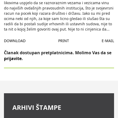
likovima uspjelo da se raznoraznim vezama i vezicama vinu
do najviših ovdašnjih pravosudnih institucija, što je svojevrsni
racun na pocek koji razara društvo i državu. Iako su mi pred
ocima neki od njih, za koje sam licno gledao ili slušao šta su
radili da bi postali sudije vrhovnih ili ustavnih sudova, nije to
ta nit o kojoj želim govoriti ovaj put. Nije to ni cinjenica da
...
DOWNLOAD
PRINT
E-MAIL
Članak dostupan pretplatnicima. Molimo Vas da se
prijavite
.
ARHIVI ŠTAMPE