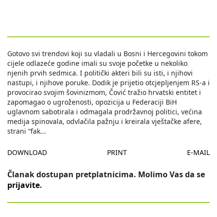
Gotovo svi trendovi koji su vladali u Bosni i Hercegovini tokom
cijele odlazeće godine imali su svoje početke u nekoliko
njenih prvih sedmica. I politički akteri bili su isti, i njihovi
nastupi, i njihove poruke. Dodik je prijetio otcjepljenjem RS-a i
provocirao svojim šovinizmom, Čović tražio hrvatski entitet i
zapomagao o ugroženosti, opozicija u Federaciji BiH
uglavnom sabotirala i odmagala prodržavnoj politici, većina
medija spinovala, odvlačila pažnju i kreirala vještačke afere,
strani “fak
...
DOWNLOAD
PRINT
E-MAIL
Članak dostupan pretplatnicima. Molimo Vas da se
prijavite
.