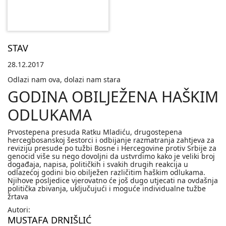
STAV
28.12.2017
Odlazi nam ova, dolazi nam stara
GODINA OBILJEŽENA HAŠKIM
ODLUKAMA
Prvostepena presuda Ratku Mladiću, drugostepena
hercegbosanskoj šestorci i odbijanje razmatranja zahtjeva za
reviziju presude po tužbi Bosne i Hercegovine protiv Srbije za
genocid više su nego dovoljni da ustvrdimo kako je veliki broj
događaja, napisa, političkih i svakih drugih reakcija u
odlazećoj godini bio obilježen različitim haškim odlukama.
Njihove posljedice vjerovatno će još dugo utjecati na ovdašnja
politička zbivanja, uključujući i moguće individualne tužbe
žrtava
Autori:
MUSTAFA DRNIŠLIĆ