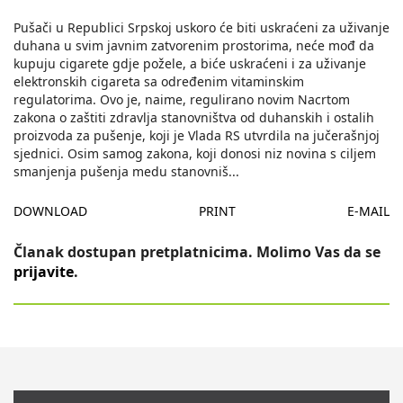
Pušači u Republici Srpskoj uskoro će biti uskraćeni za uživanje
duhana u svim javnim zatvorenim prostorima, neće mođ da
kupuju cigarete gdje požele, a biće uskraćeni i za uživanje
elektronskih cigareta sa određenim vitaminskim
regulatorima. Ovo je, naime, regulirano novim Nacrtom
zakona o zaštiti zdravlja stanovništva od duhanskih i ostalih
proizvoda za pušenje, koji je Vlada RS utvrdila na jučerašnjoj
sjednici. Osim samog zakona, koji donosi niz novina s ciljem
smanjenja pušenja medu stanovniš
...
DOWNLOAD
PRINT
E-MAIL
Članak dostupan pretplatnicima. Molimo Vas da se
prijavite
.