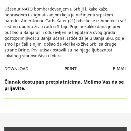
Užasnut NATO bombardovanjem u Srbiji i, kako kaže,
nepravdom i stigmatizadjom koja je načinjena srpskom
narodu, Amerikanac Carls Kater (41) odselio je iz Amerike i već
sedmu godinu živi i radi u Srbiji. Prije nekoliko dana je prvi
put bio u Banjaluci i oduševljen je ljepotama ovog grada i
gostoprimljivošću Banjalučana. Ističe da je u Banjaluku, gdje
smo i pričali s njim, došao da vidi kako žive Srbi sa druge
strane Drine. Prvi utisak ostavili su na njega ljubaznost
lokalnog stanovništva i tolera
...
DOWNLOAD
PRINT
E-MAIL
Članak dostupan pretplatnicima. Molimo Vas da se
prijavite
.