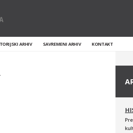
TORIJSKI ARHIV
SAVREMENI ARHIV
KONTAKT
T
A
HI
Pre
kul