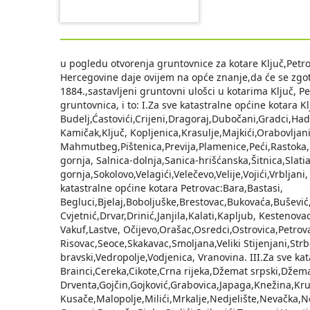
u pogledu otvorenja gruntovnice za kotare Ključ,Petro
Hercegovine daje ovijem na opće znanje,da će se zgo
1884.,sastavljeni gruntovni ulošci u kotarima Ključ, Pe
gruntovnica, i to: I.Za sve katastralne općine kotara Kl
Budelj,Ćastovići,Crijeni,Dragoraj,Dubočani,Gradci,Hadž
Kamičak,Ključ, Kopljenica,Krasulje,Мајkići,Orabovljani,
Mahmutbeg,Pištenica,Previja,Plamenice,Peći,Rastoka, 
gornja, Salnica-dolnja,Sanica-hrišćanska,Šitnica,Slatiа
gornja,Sokolovo,Velagići,Velečevo,Velije,Vojići,Vrbljan
katastralne općine kotara Petrovac:Bara,Bastasi,
Begluci,Bjelaj,Boboljuške,Brestovac,Bukovaća,Bušević,M
Cvjetnić,Drvar,Drinić,Janjila,Kalati,Kapljub, Kestenova
Vakuf,Lastve, Očijevo,Orašac,Osredci,Ostrovica,Petrova
Risovac,Seoce,Skakavac,Smoljana,Veliki Stijenjani,Str
bravski,Vedropolje,Vodjenica, Vranovina. III.Za sve ka
Brainci,Cereka,Cikote,Crna rijeka,Džemat srpski,Džema
Drventa,Gojčin,Gojković,Grabovica,Japaga,Knežina,Kru
Kusače,Malopolje,Milići,Mrkalje,Nedjelište,Nevačka,