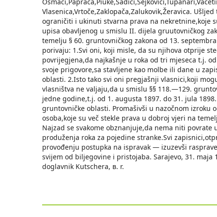
Osmaci,Paprača,Piuke,Sadići,Sejkovići,Tupanari,Vacetin
Vlasenica,Vrtoče,Zaklopača,Zalukovik,Žeravica. Ušljed 
ograničiti i ukinuti stvarna prava na nekretnine,koj
upisa obavljenog u smislu II. dijela gruutovničkog z
temelju § 60. gruntovničkog zakona od 13. septembra
porivaju: 1.Svi oni, koji misle, da su njihova otprije
povrijegjena,da najkašnje u roka od tri mjeseca t.ј. 
svoje prigovore,sa stavljene kao molbe ili dane u zap
oblasti. 2.Isto tako svi oni pregjašnji vlasnici,koji 
vlasništva ne valjaju,da u smislu §§ 118.—129. grunt
jedne godine,t.j. od 1. augusta 1897. do 31. jula 18
gruntovničke oblasti. Promašivši u nazočnom izroku o
osoba,kоје su več stekle prava u dobroj vjeri na teme
Najzad se svakome obznanjuje,da nema niti povrate u 
produženja roka za pojedine stranke.Svi zapisnici,otpr
provođenju postupka na ispravak — izuzevši rasprav
svijem od biljegovine i pristojaba. Sarajevo, 31. maja
doglavnik Kutschera, в. r.