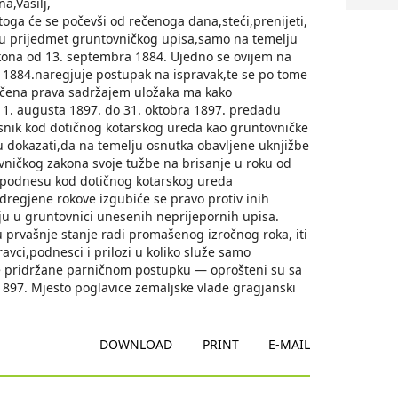
a,Vasilj,
toga će se počevši od rečenoga dana,steći,prenijeti,
e su prijedmet gruntovničkog upisa,samo na temelju
akona od 13. septembra 1884. Ujedno se ovijem na
 1884.naregjuje postupak na ispravak,te se po tome
 stečena prava sadržajem uložaka ma kako
od 1. augusta 1897. do 31. oktobra 1897. predadu
isnik kod dotičnog kotarskog ureda kao gruntovničke
mogu dokazati,da na temelju osnutka obavljene uknjižbe
ovničkog zakona svoje tužbe na brisanje u roku od
98.podnesu kod dotičnog kotarskog ureda
dregjene rokove izgubiće se pravo protiv inih
lju u gruntovnici unesenih neprijepornih upisa.
prvašnje stanje radi promašenog izročnog roka, iti
avci,podnesci i prilozi u koliko služe samo
e pridržane parničnom postupku — oprošteni su sa
 1897. Mjesto poglavice zemaljske vlade gragjanski
DOWNLOAD
PRINT
E-MAIL