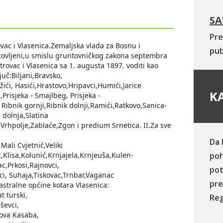
SA
Pre
vac i Vlasenica.Zemaljska vlada za Bosnu i
pub
tovljeni,u smislu gruntovničkog zakona septembra
trovac i Vlasenica sa 1. augusta 1897. voditi kao
juč:Biljani,Bravsko,
ići, Hasići,Hrastovo,Hripavci,Humići,Jarice
KA
Prisjeka - Smajlbeg, Prisjeka -
Ribnik gornji,Ribnik dolnji,Ramići,Ratkovo,Sanica-
 dolnja,Slatina
i, Vrhpolje,Zablaće,Zgon i predium Srnetica. II.Za sve
Da 
ali Cvjetnić,Veliki
c,Klisa,Kolunić,Krnjajela,Krnjeuša,Kulen-
poh
c,Prkosi,Rajnovci,
pot
bci, Suhaja,Tiskovac,Trnbar,Vaganac
pre
tastralne općine kotara Vlasenica:
t turski,
Reg
ševci,
Nova Kasaba,