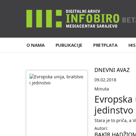
O NAMA
PUBLIKACIJE
PRETPLATA
HIS
DNEVNI AVAZ
09.02.2018
Minuta
Evropska u
jedinstvo
Stara je to priča, a
Autori:
BAKIR HADŽIO