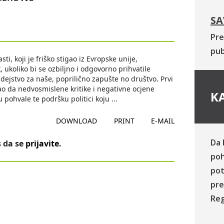
SA
Pre
pub
, koji je friško stigao iz Evropske unije,
 ukoliko bi se ozbiljno i odgovorno prihvatile
o dejstvo za naše, poprilično zapušte no društvo. Prvi
čao da nedvosmislene kritike i negativne ocjene
KA
u pohvale te podršku politici koju
...
DOWNLOAD
PRINT
E-MAIL
Da 
 da se
prijavite
.
poh
pot
pre
Reg